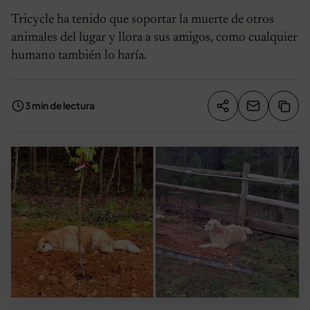
Tricycle ha tenido que soportar la muerte de otros
animales del lugar y llora a sus amigos, como cualquier
humano también lo haría.
3 min de lectura
Compartir artíc
Copia
Compartir