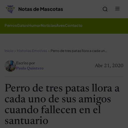
Saltar al contenido
Me
Notas de Mascotas
Perros
Gatos
Humor
Noticias
Aves
Contacto
Inicio
Historias Emotivas
Perro de tres patas llora a cada uno de sus amigos cuando fallecen en el santuario
Escrito por
Abr 21, 2020
Paula Quintero
Perro de tres patas llora a
cada uno de sus amigos
cuando fallecen en el
santuario