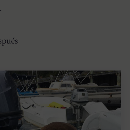
a
spués