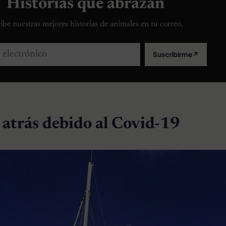
Historias que abrazan
ibe nuestras mejores historias de animales en tu correo.
lectrónico
Suscribirme
↗
 atrás debido al Covid-19