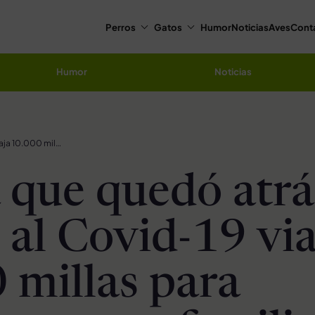
Perros
Gatos
Humor
Noticias
Aves
Cont
Humor
Noticias
Perrita que quedó atrás debido al Covid-19 viaja 10.000 millas para reunirse con su familia
a que quedó atrá
 al Covid-19 via
 millas para