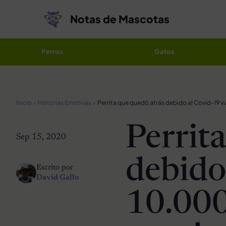
Saltar al contenido
Notas de Mascotas
Perros
Gatos
Inicio
Historias Emotivas
Perrit
Sep 15, 2020
debido
Escrito por
David Gallo
10.000