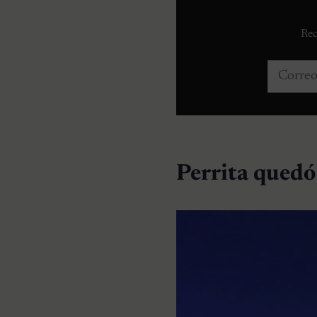
Rec
Correo e
Perrita quedó