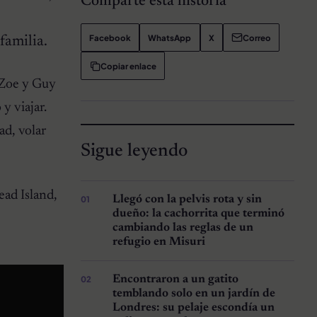
Comparte esta historia
Facebook
WhatsApp
X
Correo
familia.
Copiar enlace
 Zoe y Guy
y viajar.
ad, volar
Sigue leyendo
ead Island,
Llegó con la pelvis rota y sin
dueño: la cachorrita que terminó
cambiando las reglas de un
refugio en Misuri
Encontraron a un gatito
temblando solo en un jardín de
Londres: su pelaje escondía un