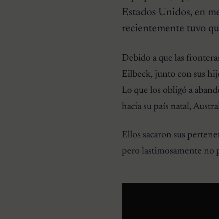
Estados Unidos, en me
recientemente tuvo que
Debido a que las fronter
HISTORIAS EMOTIVAS
Eilbeck, junto con sus hi
Pesaba poco más de un
kilo y estaba en la lista de
Lo que los obligó a aband
eutanasia: la historia
detrás de la cachorra que
hacia su país natal, Austral
nadie daba por salvable
Ellos sacaron sus pertene
pero lastimosamente no p