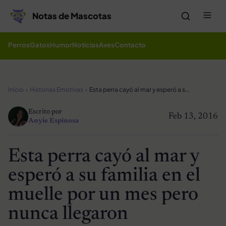
Saltar al contenido
Me
Notas de Mascotas
Perros
Gatos
Humor
Noticias
Aves
Contacto
Inicio
Historias Emotivas
Esta perra cayó al mar y esperó a su familia en el muelle por un mes pero nunca llegaron
Escrito por
Feb 13, 2016
Anyie Espinosa
Esta perra cayó al mar y
esperó a su familia en el
muelle por un mes pero
nunca llegaron