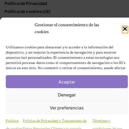
Política de Privacidad
Política de cookies (UE)
Mapa del sitio
Gestionar el consentimiento de las
Contáctanos
cookies
Terms and Conditions
Utilizamos cookies para almacenar y/o acceder a la información del
dispositivo, y así mejorar la experiencia de navegación y para mostrar
© 2026 Notas de Mascotas
anuncios (no) personalizados. El consentimiento a estas tecnologías nos
permitirá procesar datos como el comportamiento de navegación o los ID's
Política de privacidad
únicos en este sitio. No consentir o retirar el consentimiento, puede afectar
negativamente a ciertas características y funciones.
Aceptar
Denegar
Ver preferencias
Política
Política de Privacidad y Tratamiento de
Términos y