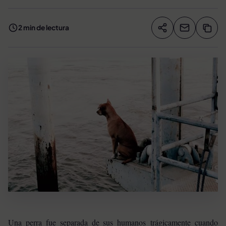
2 min de lectura
Compartir artíc
Copia
Compartir
Una perra fue separada de sus humanos trágicamente cuando