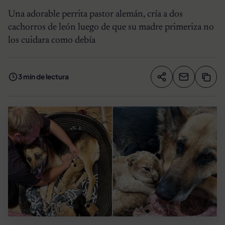
Una adorable perrita pastor alemán, cría a dos
cachorros de león luego de que su madre primeriza no
los cuidara como debía
3 min de lectura
Compartir artíc
Copia
Compartir