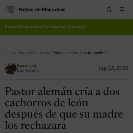
Saltar al contenido
Me
Notas de Mascotas
Perros
Gatos
Humor
Noticias
Aves
Contacto
Inicio
Historias Emotivas
Pastor alemán cría a dos cachorros de león después de que su madre los rechazara
Escrito por
Sep 25, 2020
David Gallo
Pastor alemán cría a dos
cachorros de león
después de que su madre
los rechazara