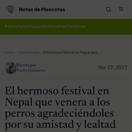
Saltar al contenido
Me
Notas de Mascotas
Perros
Gatos
Humor
Noticias
Aves
Contacto
Inicio
Curiosidades
El hermoso festival en Nepal que venera a los perros agradeciéndoles por su amistad y lealtad
Escrito por
Abr 27, 2017
Paula Quintero
El hermoso festival en
Nepal que venera a los
perros agradeciéndoles
por su amistad y lealtad