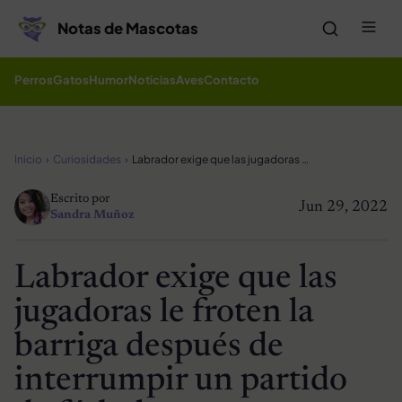
Saltar al contenido
Me
Notas de Mascotas
Perros
Gatos
Humor
Noticias
Aves
Contacto
Inicio
Curiosidades
Labrador exige que las jugadoras le froten la barriga después de interrumpir un partido de fútbol
Escrito por
Jun 29, 2022
Sandra Muñoz
Labrador exige que las
jugadoras le froten la
barriga después de
interrumpir un partido