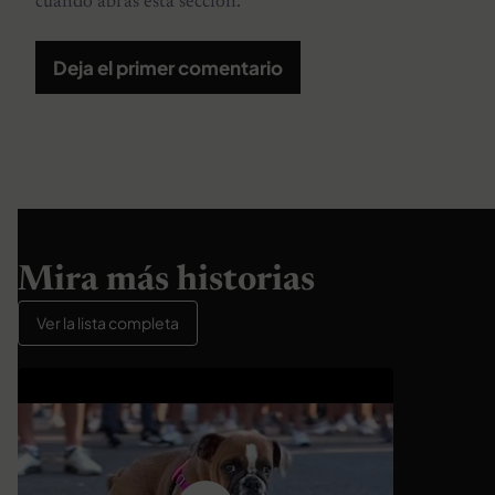
cuando abras esta sección.
Deja el primer comentario
Mira más historias
Ver la lista completa