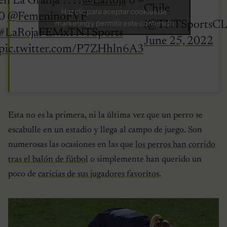
en La Granja ????
@LaRoja
0 –
Chile
Haz clic para aceptar cookies de
0
@FemeninoFVF
marketing y permitir este contenido
(@TNTSportsCL
#LaRojaFEMxTNTSports
June 25, 2022
pic.twitter.com/P7ZHhln6A3
Esta no es la primera, ni la última vez que un perro se
escabulle en un estadio y llega al campo de juego. Son
numerosas las ocasiones en las que
los perros han corrido
tras el balón de fútbol
o simplemente han querido un
poco de
caricias de sus jugadores favoritos
.