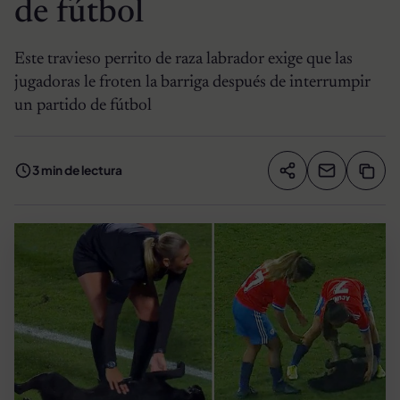
de fútbol
Este travieso perrito de raza labrador exige que las
jugadoras le froten la barriga después de interrumpir
un partido de fútbol
3 min de lectura
Compartir artíc
Copia
Compartir