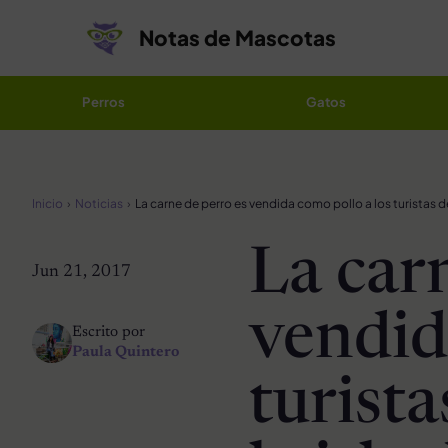
Saltar al contenido
Notas de Mascotas
Perros
Gatos
Inicio
Noticias
La car
Jun 21, 2017
vendid
Escrito por
Paula Quintero
turist