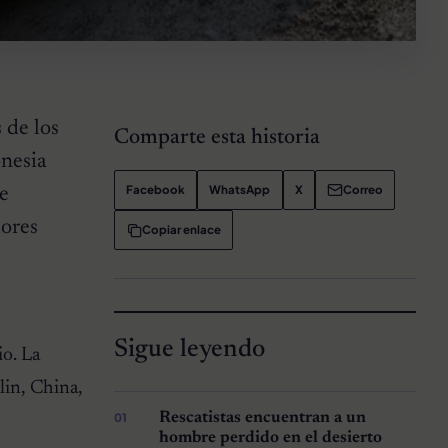
 de los
Comparte esta historia
onesia
Facebook
WhatsApp
X
Correo
de
dores
Copiar enlace
Sigue leyendo
o. La
lin, China,
Rescatistas encuentran a un
hombre perdido en el desierto