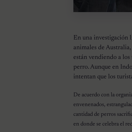
En una investigación l
animales de Australia,
están vendiendo a los 
perro. Aunque en Indon
intentan que los turi
HISTORIAS EMOTIVAS
El Día Que 101 Perros
Conocieron Por Primera
De acuerdo con la organiz
Vez El Amor: Jamie Fue
Solo El Comienzo
envenenados, estrangulad
cantidad de perros sacrif
en donde se celebra el rec