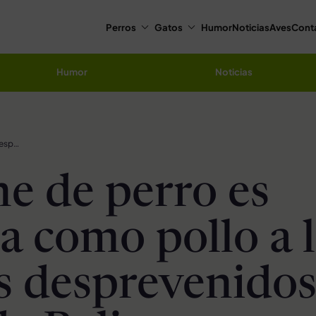
Perros
Gatos
Humor
Noticias
Aves
Cont
Humor
Noticias
La carne de perro es vendida como pollo a los turistas desprevenidos en la isla de Bali en Indonesia
ne de perro es
a como pollo a 
as desprevenidos