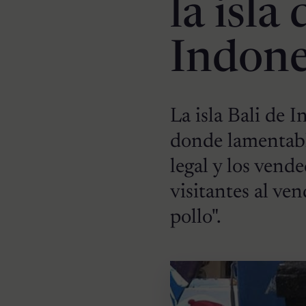
la isla
Indone
La isla Bali de 
donde lamentabl
legal y los vend
visitantes al ve
pollo".