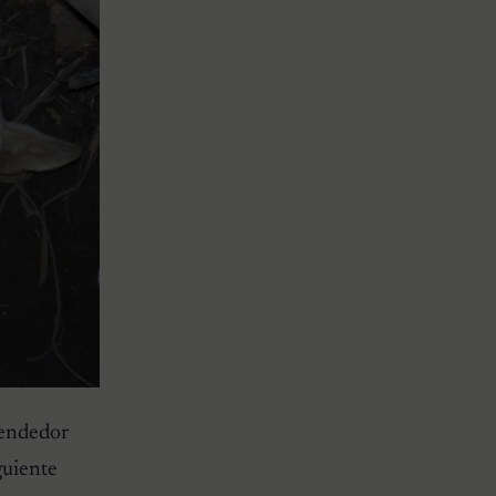
vendedor
guiente