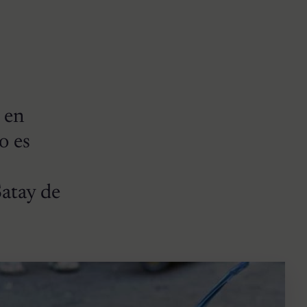
o en
o es
Satay de