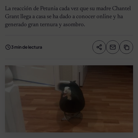
La reacción de Petunia cada vez que su madre Chantel
Grant llega a casa se ha dado a conocer online y ha
generado gran ternura y asombro.
3 min de lectura
Compartir artíc
Copia
Compartir