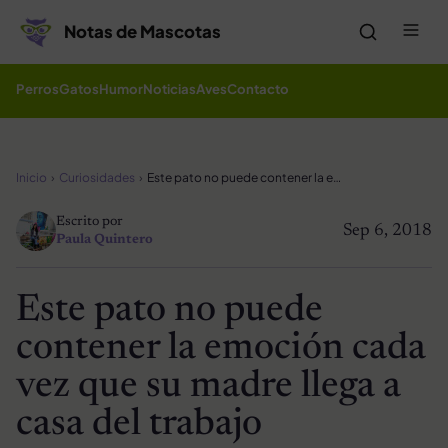
Saltar al contenido
Me
Notas de Mascotas
Perros
Gatos
Humor
Noticias
Aves
Contacto
Inicio
Curiosidades
Este pato no puede contener la emoción cada vez que su madre llega a casa del trabajo
Escrito por
Sep 6, 2018
Paula Quintero
Este pato no puede
contener la emoción cada
vez que su madre llega a
casa del trabajo