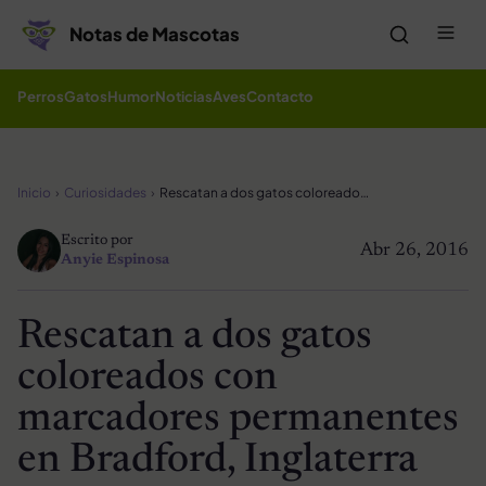
Saltar al contenido
Me
Notas de Mascotas
Perros
Gatos
Humor
Noticias
Aves
Contacto
Inicio
Curiosidades
Rescatan a dos gatos coloreados con marcadores permanentes en Bradford, Inglaterra
Escrito por
Abr 26, 2016
Anyie Espinosa
Rescatan a dos gatos
coloreados con
marcadores permanentes
en Bradford, Inglaterra