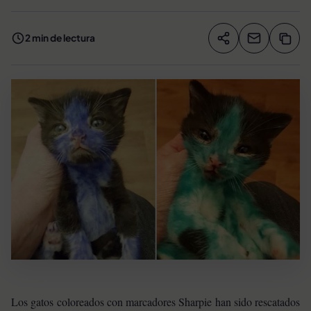
2 min de lectura
Compartir artíc
Copia
Compartir
Los gatos coloreados con marcadores Sharpie han sido rescatados