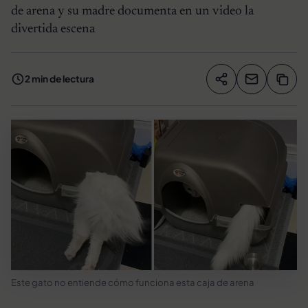
de arena y su madre documenta en un video la
divertida escena
2 min de lectura
Compartir artíc
Copia
Compartir
Este gato no entiende cómo funciona esta caja de arena