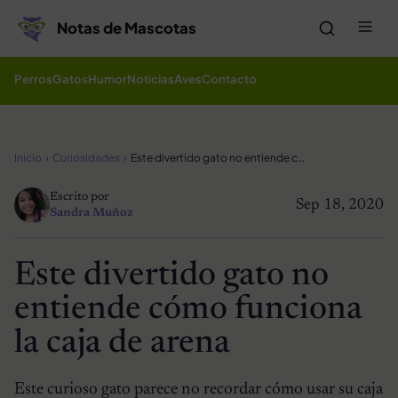
Saltar al contenido
Me
Notas de Mascotas
Perros
Gatos
Humor
Noticias
Aves
Contacto
Inicio
Curiosidades
Este divertido gato no entiende cómo funciona la caja de arena
Escrito por
Sep 18, 2020
Sandra Muñoz
Este divertido gato no
entiende cómo funciona
la caja de arena
Este curioso gato parece no recordar cómo usar su caja