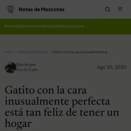
Saltar al contenido
Me
Notas de Mascotas
Perros
Gatos
Humor
Noticias
Aves
Contacto
Inicio
Historias Emotivas
Gatito con la cara inusualmente perfecta está tan feliz de tener un hogar
Escrito por
Ago 10, 2020
David Gallo
Gatito con la cara
inusualmente perfecta
está tan feliz de tener un
hogar