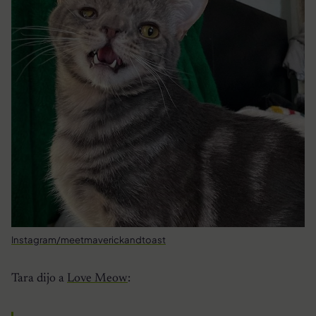
Instagram/meetmaverickandtoast
Tara dijo a
Love Meow
: