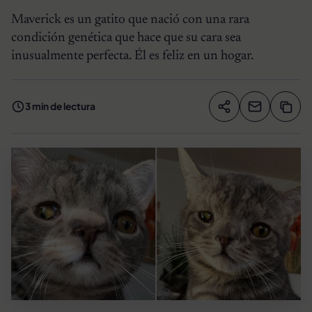
Maverick es un gatito que nació con una rara
condición genética que hace que su cara sea
inusualmente perfecta. Él es feliz en un hogar.
3 min de lectura
Compartir artíc
Copia
Compartir