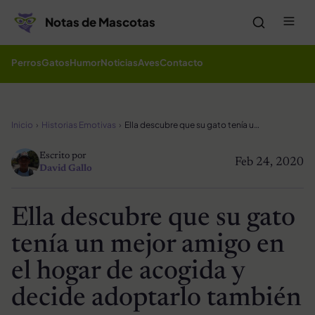
Saltar al contenido
Me
Notas de Mascotas
Perros
Gatos
Humor
Noticias
Aves
Contacto
Inicio
Historias Emotivas
Ella descubre que su gato tenía un mejor amigo en el hogar de acogida y decide adoptarlo también
Escrito por
Feb 24, 2020
David Gallo
Ella descubre que su gato
tenía un mejor amigo en
el hogar de acogida y
decide adoptarlo también