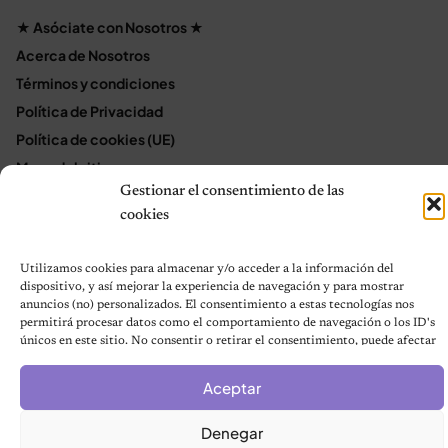
★ Asóciate con Nosotros ★
Acerca de Nosotros
Términos y condiciones
Política de Privacidad
Política de cookies (UE)
Mapa del sitio
Gestionar el consentimiento de las
Contáctanos
cookies
Terms and Conditions
Utilizamos cookies para almacenar y/o acceder a la información del
dispositivo, y así mejorar la experiencia de navegación y para mostrar
© 2026 Notas de Mascotas
anuncios (no) personalizados. El consentimiento a estas tecnologías nos
Política de privacidad
permitirá procesar datos como el comportamiento de navegación o los ID's
únicos en este sitio. No consentir o retirar el consentimiento, puede afectar
negativamente a ciertas características y funciones.
Aceptar
Denegar