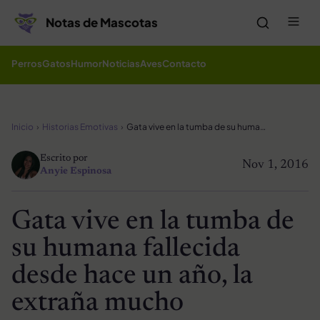
Saltar al contenido
Me
Notas de Mascotas
Perros
Gatos
Humor
Noticias
Aves
Contacto
Inicio
Historias Emotivas
Gata vive en la tumba de su humana fallecida desde hace un año, la extraña mucho
Escrito por
Nov 1, 2016
Anyie Espinosa
Gata vive en la tumba de
su humana fallecida
desde hace un año, la
extraña mucho