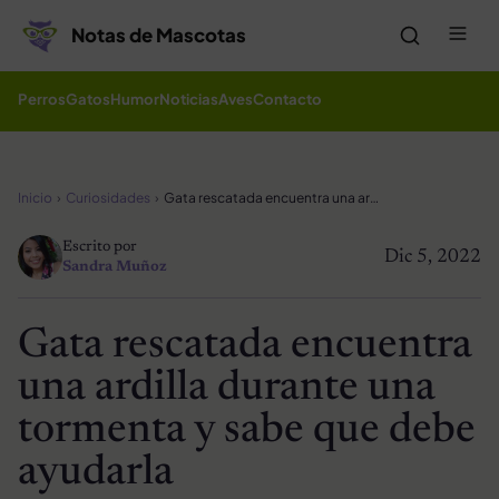
Saltar al contenido
Me
Notas de Mascotas
Perros
Gatos
Humor
Noticias
Aves
Contacto
Inicio
Curiosidades
Gata rescatada encuentra una ardilla durante una tormenta y sabe que debe ayudarla
Escrito por
Dic 5, 2022
Sandra Muñoz
Gata rescatada encuentra
una ardilla durante una
tormenta y sabe que debe
ayudarla