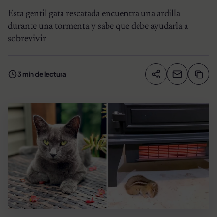
Esta gentil gata rescatada encuentra una ardilla
durante una tormenta y sabe que debe ayudarla a
sobrevivir
3 min de lectura
Compartir artíc
Copia
Compartir