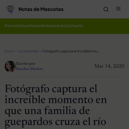
Saltar al contenido
Me
Notas de Mascotas
Perros
Gatos
Humor
Noticias
Aves
Contacto
Inicio
Curiosidades
Fotógrafo captura el increíble momento en que una familia de guepardos cruza el río juntos
Escrito por
Mar 14, 2020
Sandra Muñoz
Fotógrafo captura el
increíble momento en
que una familia de
guepardos cruza el río