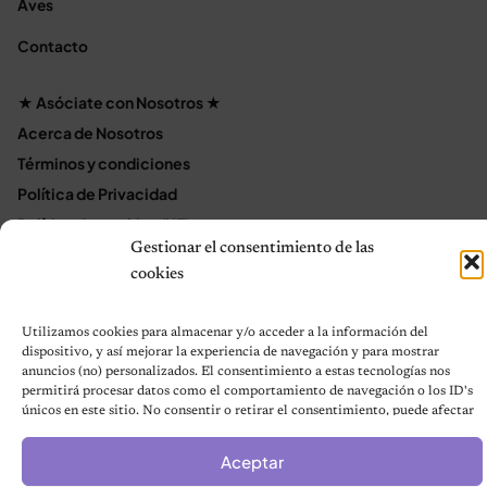
Aves
Contacto
★ Asóciate con Nosotros ★
Acerca de Nosotros
Términos y condiciones
Política de Privacidad
Política de cookies (UE)
Gestionar el consentimiento de las
Mapa del sitio
cookies
Contáctanos
Terms and Conditions
Utilizamos cookies para almacenar y/o acceder a la información del
dispositivo, y así mejorar la experiencia de navegación y para mostrar
anuncios (no) personalizados. El consentimiento a estas tecnologías nos
permitirá procesar datos como el comportamiento de navegación o los ID's
© 2026 Notas de Mascotas
únicos en este sitio. No consentir o retirar el consentimiento, puede afectar
Política de privacidad
negativamente a ciertas características y funciones.
Aceptar