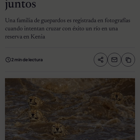
juntos
Una familia de guepardos es registrada en fotografías
cuando intentan cruzar con éxito un río en una
reserva en Kenia
2 min de lectura
Compartir artíc
Copia
Compartir