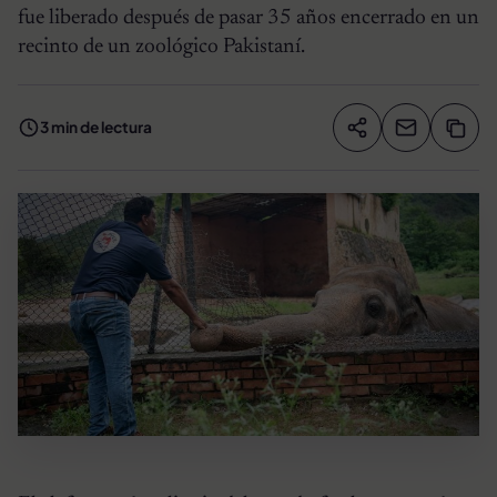
fue liberado después de pasar 35 años encerrado en un
recinto de un zoológico Pakistaní.
3 min de lectura
Compartir artíc
Copia
Compartir