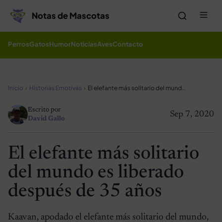
Saltar al contenido
Me
Notas de Mascotas
Perros
Gatos
Humor
Noticias
Aves
Contacto
Inicio
Historias Emotivas
El elefante más solitario del mundo es liberado después de 35 años
Escrito por
Sep 7, 2020
David Gallo
El elefante más solitario
del mundo es liberado
después de 35 años
Kaavan, apodado el elefante más solitario del mundo,