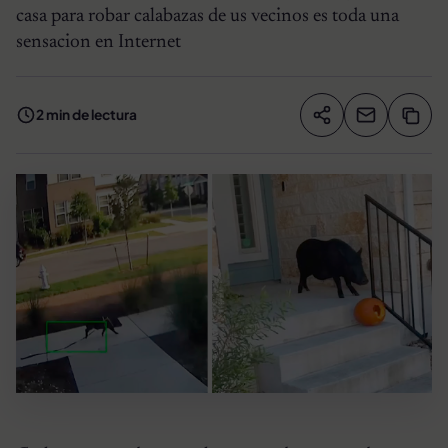
casa para robar calabazas de us vecinos es toda una
sensacion en Internet
2 min de lectura
Compartir artíc
Copia
Compartir