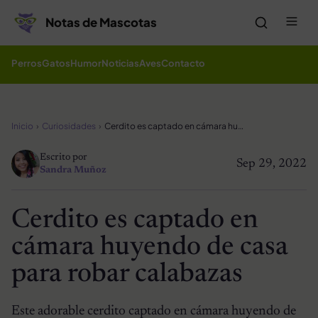
Saltar al contenido
Me
Notas de Mascotas
Perros
Gatos
Humor
Noticias
Aves
Contacto
Inicio
Curiosidades
Cerdito es captado en cámara huyendo de casa para robar calabazas
Escrito por
Sep 29, 2022
Sandra Muñoz
Cerdito es captado en
cámara huyendo de casa
para robar calabazas
Este adorable cerdito captado en cámara huyendo de