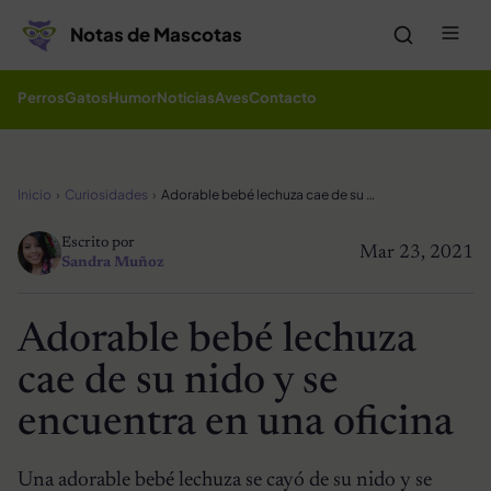
Saltar al contenido
Me
Notas de Mascotas
Perros
Gatos
Humor
Noticias
Aves
Contacto
Inicio
Curiosidades
Adorable bebé lechuza cae de su nido y se encuentra en una oficina
Escrito por
Mar 23, 2021
Sandra Muñoz
Adorable bebé lechuza
cae de su nido y se
encuentra en una oficina
Una adorable bebé lechuza se cayó de su nido y se