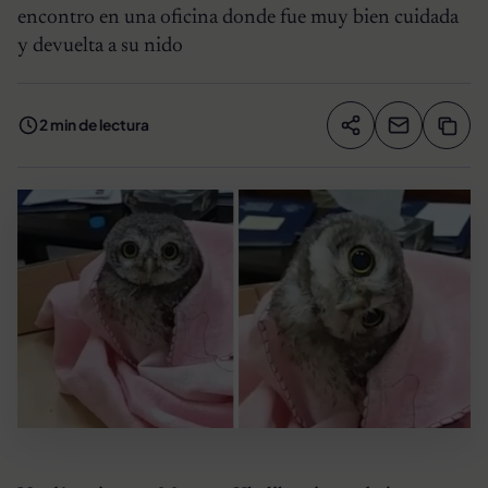
encontro en una oficina donde fue muy bien cuidada
y devuelta a su nido
2 min de lectura
Compartir artíc
Copia
Compartir