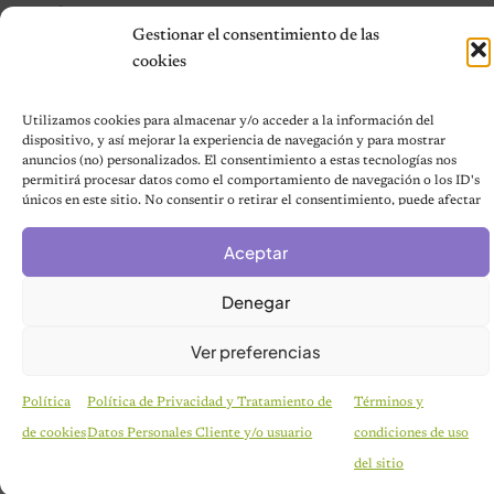
Contáctanos
Gestionar el consentimiento de las
Terms and Conditions
cookies
Utilizamos cookies para almacenar y/o acceder a la información del
© 2026 Notas de Mascotas
dispositivo, y así mejorar la experiencia de navegación y para mostrar
Política de privacidad
anuncios (no) personalizados. El consentimiento a estas tecnologías nos
permitirá procesar datos como el comportamiento de navegación o los ID's
únicos en este sitio. No consentir o retirar el consentimiento, puede afectar
negativamente a ciertas características y funciones.
Aceptar
Denegar
Ver preferencias
Política
Política de Privacidad y Tratamiento de
Términos y
de cookies
Datos Personales Cliente y/o usuario
condiciones de uso
CURIOSIDADES
Pareja se despierta y encuentra a una perrita
del sitio
desconocida acurrucada en su cama