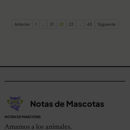
Paginación de entradas
Anterior
1
…
21
22
23
…
43
Siguiente
Notas de Mascotas
NOTAS DE MASCOTAS
Amamos a los animales.