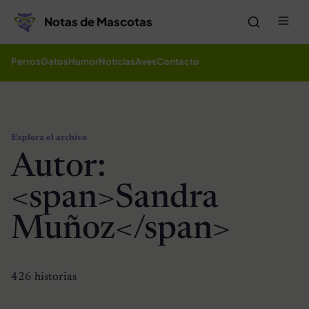
Saltar al contenido
Me
Notas de Mascotas
Perros
Gatos
Humor
Noticias
Aves
Contacto
Explora el archivo
Autor:
<span>Sandra
Muñoz</span>
426 historias