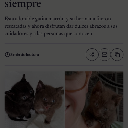
siempre
Esta adorable gatita marrón y su hermana fueron
rescatadas y ahora disfrutan dar dulces abrazos a sus
cuidadores y a las personas que conocen
3 min de lectura
Compartir artíc
Copia
Compartir