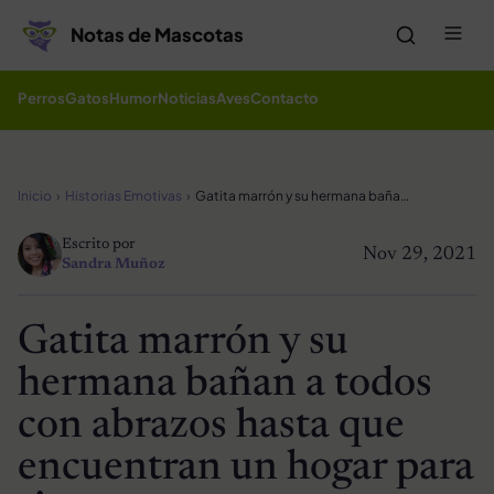
Saltar al contenido
Me
Notas de Mascotas
Perros
Gatos
Humor
Noticias
Aves
Contacto
Inicio
Historias Emotivas
Gatita marrón y su hermana bañan a todos con abrazos hasta que encuentran un hogar para siempre
Escrito por
Nov 29, 2021
Sandra Muñoz
Gatita marrón y su
hermana bañan a todos
con abrazos hasta que
encuentran un hogar para