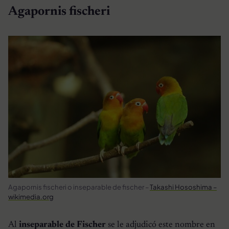
Agapornis fischeri
Agapornis fischeri o inseparable de fischer –
Takashi Hososhima –
wikimedia.org
Al
inseparable de Fischer
se le adjudicó este nombre en