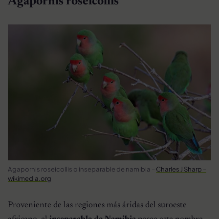
Agapornis roseicollis
Agapornis roseicollis o inseparable de namibia –
Charles J Sharp –
wikimedia.org
Proveniente de las regiones más áridas del suroeste