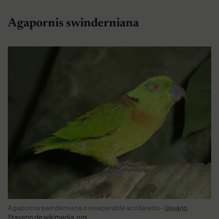
Agapornis swinderniana
Agapornis swinderniana o inseparable acollarado-
Usuario
Stavenn de wikimedia.org