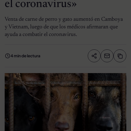
el coronavirus»
Venta de carne de perro y gato aumentó en Camboya
y Vietnam, luego de que los médicos afirmaran que
ayuda a combatir el coronavirus.
4 min de lectura
Compartir artíc
Copia
Compartir