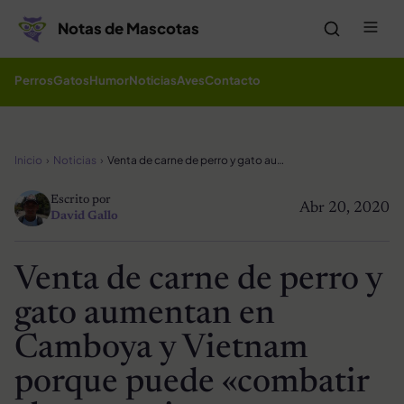
Saltar al contenido
Me
Notas de Mascotas
Perros
Gatos
Humor
Noticias
Aves
Contacto
Inicio
Noticias
Venta de carne de perro y gato aumentan en Camboya y Vietnam porque puede «combatir el coronavirus»
Escrito por
Abr 20, 2020
David Gallo
Venta de carne de perro y
gato aumentan en
Camboya y Vietnam
porque puede «combatir