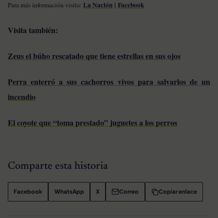
La Nación
|
Facebook
Para más información visita:
Visita también:
Zeus el búho rescatado que tiene estrellas en sus ojos
Perra enterró a sus cachorros vivos para salvarlos de un
incendio
El coyote que “toma prestado” juguetes a los perros
Comparte esta historia
Facebook
WhatsApp
X
Correo
Copiar enlace