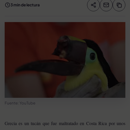
3 min de lectura
Compartir artíc
Copia
Compartir
Fuente: YouTube
Grecia es un tucán que fue maltratado en Costa Rica por unos