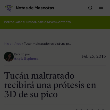
Saltar al contenido
Me
Notas de Mascotas
Perros
Gatos
Humor
Noticias
Aves
Contacto
Inicio
Aves
Tucán maltratado recibirá una prótesis en 3D de su pico
Escrito por
Feb 25, 2015
Anyie Espinosa
Tucán maltratado
recibirá una prótesis en
3D de su pico