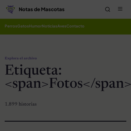
Saltar al contenido
Me
Notas de Mascotas
Perros
Gatos
Humor
Noticias
Aves
Contacto
Explora el archivo
Etiqueta:
<span>Fotos</span
1.899 historias