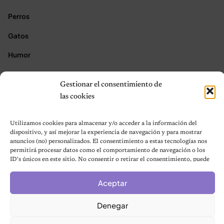
Perros
Gatos
Humor
Noticias
Gestionar el consentimiento de
Aves
las cookies
Contacto
Utilizamos cookies para almacenar y/o acceder a la información del
dispositivo, y así mejorar la experiencia de navegación y para mostrar
★ Asóciate con Nosotros ★
anuncios (no) personalizados. El consentimiento a estas tecnologías nos
permitirá procesar datos como el comportamiento de navegación o los
Acerca de Nosotros
ID's únicos en este sitio. No consentir o retirar el consentimiento, puede
Términos y condiciones
afectar negativamente a ciertas características y funciones.
Política de Privacidad
Aceptar
Política de cookies (UE)
Denegar
Mapa del sitio
Contáctanos