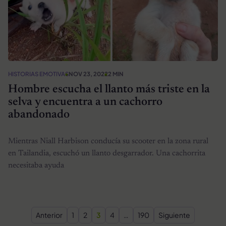
HISTORIAS EMOTIVAS
NOV 23, 2022
2 MIN
Hombre escucha el llanto más triste en la
selva y encuentra a un cachorro
abandonado
Mientras Niall Harbison conducía su scooter en la zona rural
en Tailandia, escuchó un llanto desgarrador. Una cachorrita
necesitaba ayuda
Paginación de entradas
Anterior
1
2
3
4
…
190
Siguiente