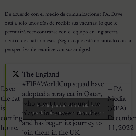
De acuerdo con el medio de comunicaciones
PA
, Dave
está a solo unos días de recibir sus vacunas, lo que le
permitirá reencontrarse con el equipo en Inglaterra
dentro de cuatro meses. ¡Seguro que está encantado con la
perspectiva de reunirse con sus amigos!
The England
#FIFAWorldCup
squad have
Dave
— PA
adopted a stray cat in Qatar,
the cat
Media
who spent time around the
Haz clic para aceptar cookies de
is
(@PA)
marketing y permitir este contenido
players in between matches
coming
Decembe
and has begun its journey to
home.
11, 2022
join them in the UK