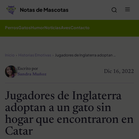
Saltar al contenido
Me
Notas de Mascotas
Perros
Gatos
Humor
Noticias
Aves
Contacto
Inicio
Historias Emotivas
Jugadores de Inglaterra adoptan a un gato sin hogar que encontraron en Catar
Escrito por
Dic 16, 2022
Sandra Muñoz
Jugadores de Inglaterra
adoptan a un gato sin
hogar que encontraron en
Catar