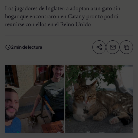
Los jugadores de Inglaterra adoptan a un gato sin
hogar que encontraron en Catar y pronto podrá
reunirse con ellos en el Reino Unido
2 min de lectura
Compartir artíc
Copia
Compartir