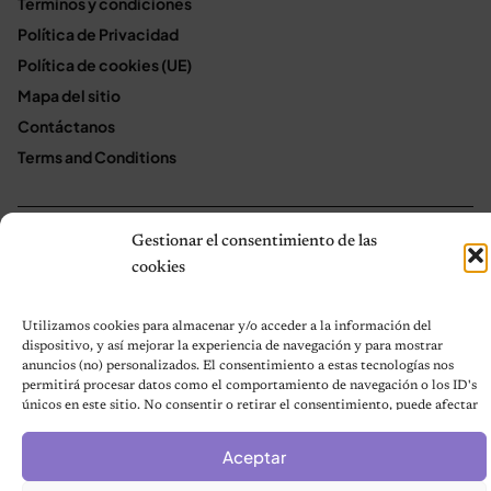
Términos y condiciones
Política de Privacidad
Política de cookies (UE)
Mapa del sitio
Contáctanos
Terms and Conditions
Gestionar el consentimiento de las
© 2026 Notas de Mascotas
Política de privacidad
cookies
Utilizamos cookies para almacenar y/o acceder a la información del
dispositivo, y así mejorar la experiencia de navegación y para mostrar
anuncios (no) personalizados. El consentimiento a estas tecnologías nos
permitirá procesar datos como el comportamiento de navegación o los ID's
únicos en este sitio. No consentir o retirar el consentimiento, puede afectar
negativamente a ciertas características y funciones.
Aceptar