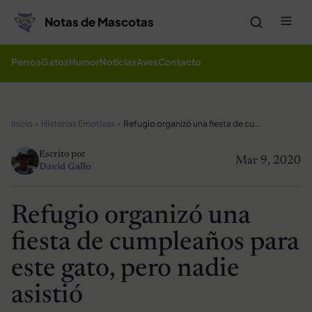
Saltar al contenido
Me
Notas de Mascotas
Perros
Gatos
Humor
Noticias
Aves
Contacto
Inicio
Historias Emotivas
Refugio organizó una fiesta de cumpleaños para este gato, pero nadie asistió
Escrito por
Mar 9, 2020
David Gallo
Refugio organizó una
fiesta de cumpleaños para
este gato, pero nadie
asistió