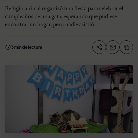
Refugio animal organizó una fiesta para celebrar el
cumpleaños de una gata, esperando que pudiese
encontrar un hogar, pero nadie asistió.
3 min de lectura
Compartir artíc
Copia
Compartir