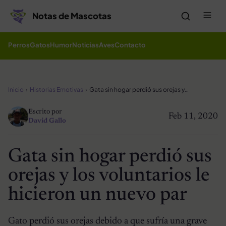
Saltar al contenido
Me
Notas de Mascotas
Perros
Gatos
Humor
Noticias
Aves
Contacto
Inicio
Historias Emotivas
Gata sin hogar perdió sus orejas y los voluntarios le hicieron un nuevo par
Escrito por
Feb 11, 2020
David Gallo
Gata sin hogar perdió sus
orejas y los voluntarios le
hicieron un nuevo par
Gato perdió sus orejas debido a que sufría una grave