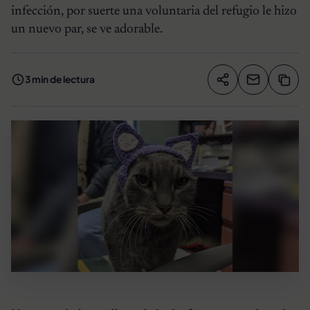
infección, por suerte una voluntaria del refugio le hizo
un nuevo par, se ve adorable.
3 min de lectura
Compartir artíc
Copia
Compartir