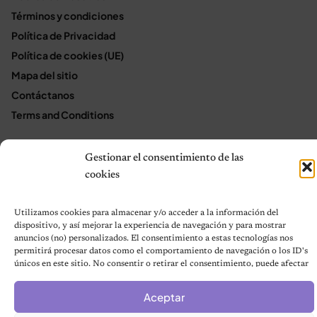
Términos y condiciones
Política de Privacidad
Política de cookies (UE)
Mapa del sitio
Contáctanos
Terms and Conditions
Gestionar el consentimiento de las
© 2026 Notas de Mascotas
cookies
Política de privacidad
Utilizamos cookies para almacenar y/o acceder a la información del
dispositivo, y así mejorar la experiencia de navegación y para mostrar
anuncios (no) personalizados. El consentimiento a estas tecnologías nos
permitirá procesar datos como el comportamiento de navegación o los ID's
únicos en este sitio. No consentir o retirar el consentimiento, puede afectar
negativamente a ciertas características y funciones.
Aceptar