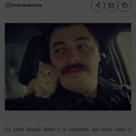
2 min de lectura
Compartir artíc
Copia
Compartir
Un gatito llamado Squirt y su compañero que lucha contra el