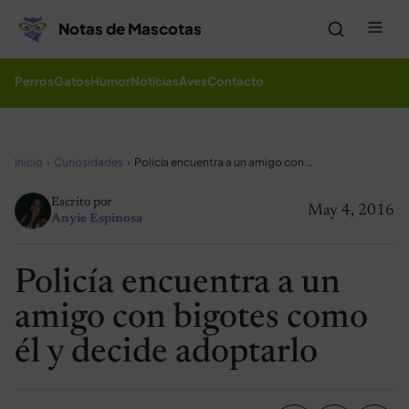
Saltar al contenido
Me
Notas de Mascotas
Perros
Gatos
Humor
Noticias
Aves
Contacto
Inicio
Curiosidades
Policía encuentra a un amigo con bigotes como él y decide adoptarlo
Escrito por
May 4, 2016
Anyie Espinosa
Policía encuentra a un
amigo con bigotes como
él y decide adoptarlo