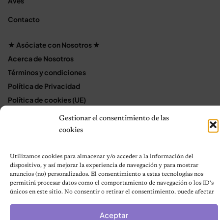
Aves
Contacto
★ Asóciate con Nosotros ★
Acerca de Nosotros
Términos y condiciones
Política de Privacidad
Política de cookies (UE)
Mapa del sitio
Gestionar el consentimiento de las
Contáctanos
cookies
Terms and Conditions
Utilizamos cookies para almacenar y/o acceder a la información del
dispositivo, y así mejorar la experiencia de navegación y para mostrar
anuncios (no) personalizados. El consentimiento a estas tecnologías nos
© 2026 Notas de Mascotas
permitirá procesar datos como el comportamiento de navegación o los ID's
Política de privacidad
únicos en este sitio. No consentir o retirar el consentimiento, puede afectar
negativamente a ciertas características y funciones.
Aceptar