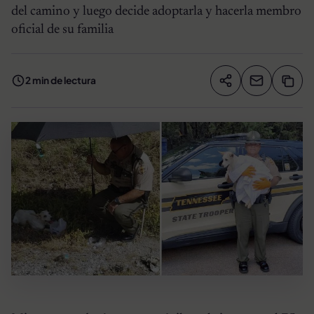
del camino y luego decide adoptarla y hacerla membro
oficial de su familia
2 min de lectura
Compartir artíc
Copia
Compartir