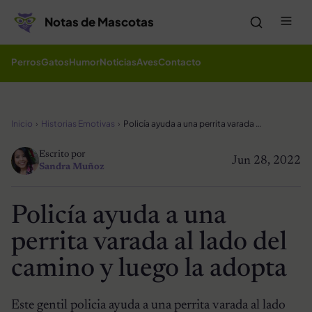
Saltar al contenido
Me
Notas de Mascotas
Perros
Gatos
Humor
Noticias
Aves
Contacto
Inicio
Historias Emotivas
Policía ayuda a una perrita varada al lado del camino y luego la adopta
Escrito por
Jun 28, 2022
Sandra Muñoz
Policía ayuda a una
perrita varada al lado del
camino y luego la adopta
Este gentil policia ayuda a una perrita varada al lado