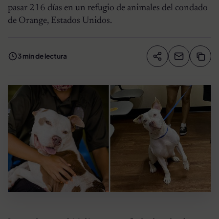
pasar 216 días en un refugio de animales del condado
de Orange, Estados Unidos.
3 min de lectura
Compartir artíc
Copia
Compartir