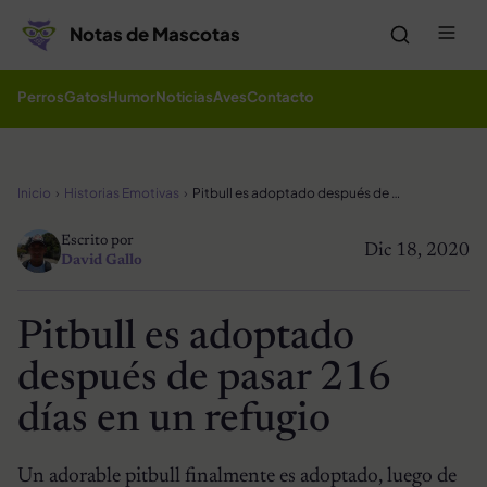
Saltar al contenido
Me
Notas de Mascotas
Perros
Gatos
Humor
Noticias
Aves
Contacto
Inicio
Historias Emotivas
Pitbull es adoptado después de pasar 216 días en un refugio
Escrito por
Dic 18, 2020
David Gallo
Pitbull es adoptado
después de pasar 216
días en un refugio
Un adorable pitbull finalmente es adoptado, luego de