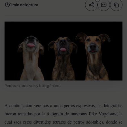
1 min de lectura
Compartir artíc
Copia
Compartir
Perros expresivos y fotogénicos
A continuación veremos a unos perros expresivos, las fotografías
fueron tomadas por la fotógrafa de mascotas Elke Vogelsand la
cual saca estos divertidos retratos de perros adorables, donde se