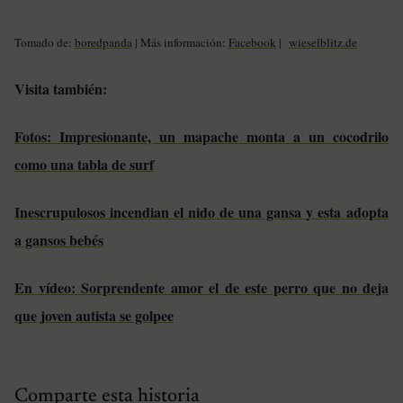
Tomado de:
boredpanda
| Más información:
Facebook
|
wieselblitz.de
Visita también:
Fotos: Impresionante, un mapache monta a un cocodrilo
como una tabla de surf
Inescrupulosos incendian el nido de una gansa y esta adopta
a gansos bebés
En vídeo: Sorprendente amor el de este perro que no deja
que joven autista se golpee
Comparte esta historia