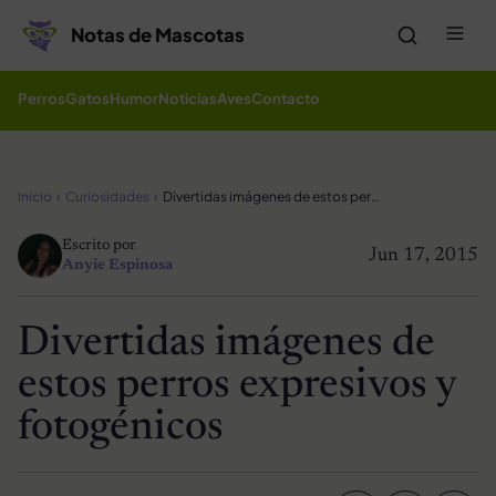
Saltar al contenido
Me
Notas de Mascotas
Perros
Gatos
Humor
Noticias
Aves
Contacto
Inicio
Curiosidades
Divertidas imágenes de estos perros expresivos y fotogénicos
Escrito por
Jun 17, 2015
Anyie Espinosa
Divertidas imágenes de
estos perros expresivos y
fotogénicos