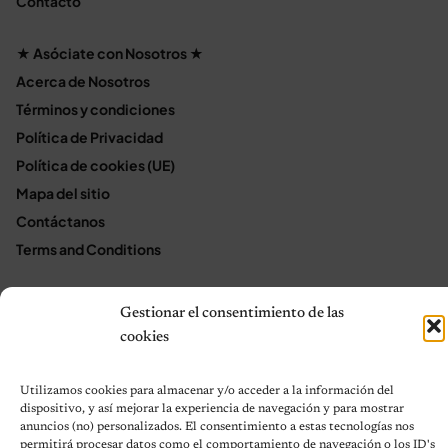
Contacto
★ Asóciate con Nosotros ★
Acerca de Nosotros
Términos y condiciones
Política de Privacidad
Política de cookies (UE)
Mapa del sitio
Contáctanos
Terms and Conditions
Gestionar el consentimiento de las
© 2026 Notas de Mascotas
cookies
Política de privacidad
Utilizamos cookies para almacenar y/o acceder a la información del
dispositivo, y así mejorar la experiencia de navegación y para mostrar
anuncios (no) personalizados. El consentimiento a estas tecnologías nos
permitirá procesar datos como el comportamiento de navegación o los ID's