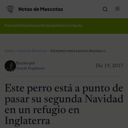
Saltar al contenido
Me
Notas de Mascotas
Perros
Gatos
Humor
Noticias
Aves
Contacto
Inicio
Historias Emotivas
Este perro está a punto de pasar su segunda Navidad en un refugio en Inglaterra
Escrito por
Dic 19, 2017
Anyie Espinosa
Este perro está a punto de
pasar su segunda Navidad
en un refugio en
Inglaterra