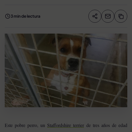
3 min de lectura
Compartir artíc
Copia
Compartir
Este pobre perro, un
Staffordshire terrier
de tres años de edad