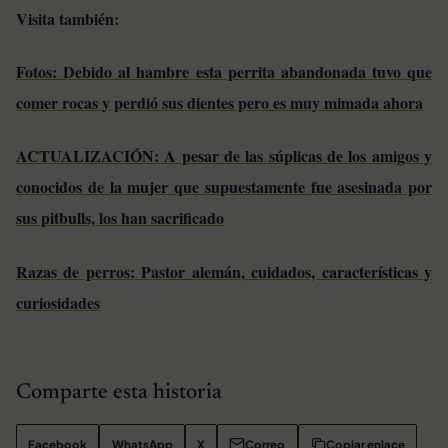
Visita también:
Fotos: Debido al hambre esta perrita abandonada tuvo que
comer rocas y perdió sus dientes pero es muy mimada ahora
ACTUALIZACIÓN: A pesar de las súplicas de los amigos y
conocidos de la mujer que supuestamente fue asesinada por
sus pitbulls, los han sacrificado
Razas de perros: Pastor alemán, cuidados, características y
curiosidades
Comparte esta historia
Facebook
WhatsApp
X
Correo
Copiar enlace