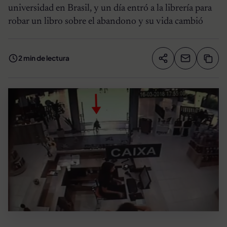
universidad en Brasil, y un día entró a la librería para
robar un libro sobre el abandono y su vida cambió
2 min de lectura
Compartir artíc
Copia
Compartir