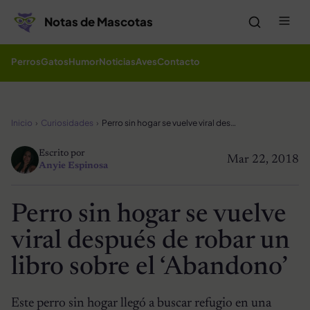
Saltar al contenido
Me
Notas de Mascotas
Perros
Gatos
Humor
Noticias
Aves
Contacto
Inicio
Curiosidades
Perro sin hogar se vuelve viral después de robar un libro sobre el ‘Abandono’
Escrito por
Mar 22, 2018
Anyie Espinosa
Perro sin hogar se vuelve
viral después de robar un
libro sobre el ‘Abandono’
Este perro sin hogar llegó a buscar refugio en una