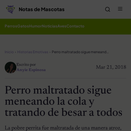
Saltar al contenido
Me
Notas de Mascotas
Perros
Gatos
Humor
Noticias
Aves
Contacto
Inicio
Historias Emotivas
Perro maltratado sigue meneando la cola y tratando de besar a todos
Escrito por
Mar 21, 2018
Anyie Espinosa
Perro maltratado sigue
meneando la cola y
tratando de besar a todos
La pobre perrita fue maltratada de una manera atroz,