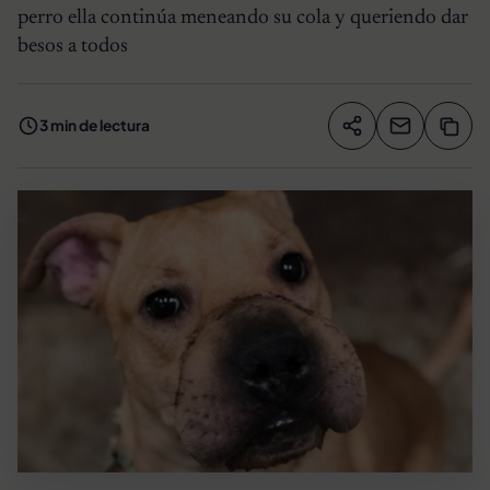
perro ella continúa meneando su cola y queriendo dar
besos a todos
3 min de lectura
Compartir artíc
Copia
Compartir