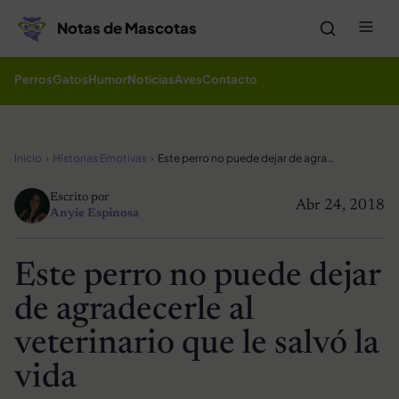
Saltar al contenido
Me
Notas de Mascotas
Perros
Gatos
Humor
Noticias
Aves
Contacto
Inicio
Historias Emotivas
Este perro no puede dejar de agradecerle al veterinario que le salvó la vida
Escrito por
Abr 24, 2018
Anyie Espinosa
Este perro no puede dejar
de agradecerle al
veterinario que le salvó la
vida