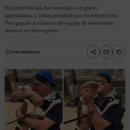
El pobre Smokey fue rescatado con graves
quemaduras, y todos pensaban que no sobreviviría.
Pero gracias al esfuerzo del equipo de veterinarios
ahora es un nuevo perro
3 min de lectura
Compartir artíc
Copia
Compartir