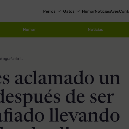
Perros
Gatos
Humor
Noticias
Aves
Cont
Humor
Noticias
Perro es aclamado un héroe después de ser fotografiado llevando una bolsa de alimento para perros en su boca la mañana después del huracán Harvey
es aclamado un
después de ser
afiado llevando