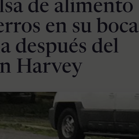
lsa de alimento
erros en su boca
 después del
án Harvey