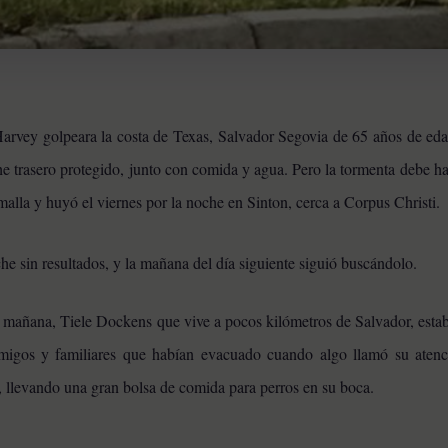
Harvey golpeara la costa de Texas, Salvador Segovia de 65 años de edad
che trasero protegido, junto con comida y agua. Pero la tormenta debe h
 malla y huyó el viernes por la noche en Sinton, cerca a Corpus Christi.
he sin resultados, y la mañana del día siguiente siguió buscándolo.
la mañana, Tiele Dockens que vive a pocos kilómetros de Salvador, esta
amigos y familiares que habían evacuado cuando algo llamó su aten
, llevando una gran bolsa de comida para perros en su boca.