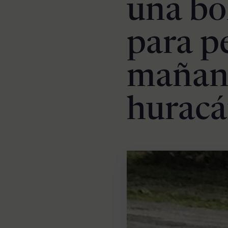
una bo
para p
mañana
hurac