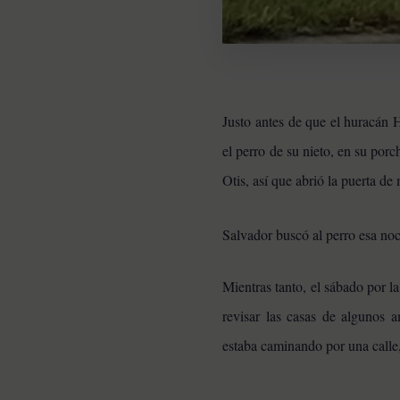
Justo antes de que el huracán 
el perro de su nieto, en su por
Otis, así que abrió la puerta de
Salvador buscó al perro esa noc
HISTORIAS EMOTIVAS
Pesaba poco más de un
Mientras tanto, el sábado por 
kilo y estaba en la lista de
eutanasia: la historia
revisar las casas de algunos 
detrás de la cachorra que
nadie daba por salvable
estaba caminando por una calle