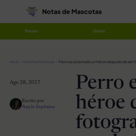
Saltar al contenido
Notas de Mascotas
Perros
Gatos
Inicio
Historias Emotivas
Perro 
Ago 28, 2017
héroe 
Escrito por
Anyie Espinosa
fotogr