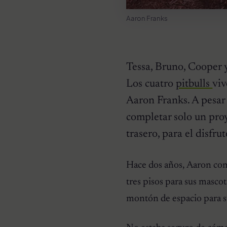
Aaron Franks
Tessa, Bruno, Cooper y
Los cuatro
pitbulls
viv
Aaron Franks. A pesar
completar solo un pro
trasero, para el disfru
CURIOSIDADES
Pareja se despierta y
encuentra a una perrita
Hace dos años, Aaron come
desconocida acurrucada en
su cama
tres pisos para sus mascot
montón de espacio para su