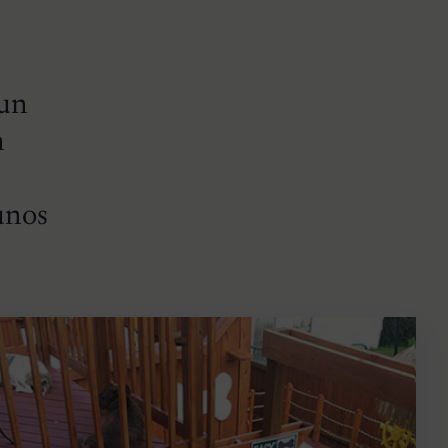
 un
n
unos