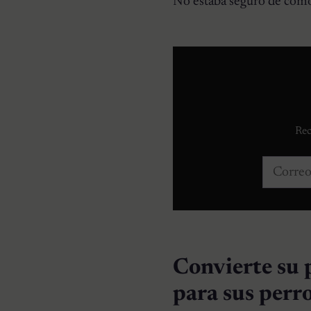
No estaba seguro de cómo 
Rec
Correo e
Convierte su p
para sus perr