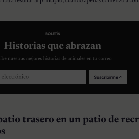
iba a resultar al principio; cuando apenas comenzó a cons
BOLETÍN
Historias que abrazan
ibe nuestras mejores historias de animales en tu correo.
lectrónico
Suscribirme
↗
atio trasero en un patio de rec
os