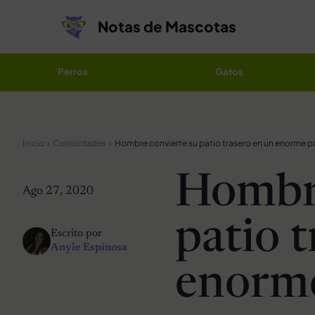
Saltar al contenido
Notas de Mascotas
Perros
Gatos
Inicio
Curiosidades
Hombre
Ago 27, 2020
patio 
Escrito por
Anyie Espinosa
enorme