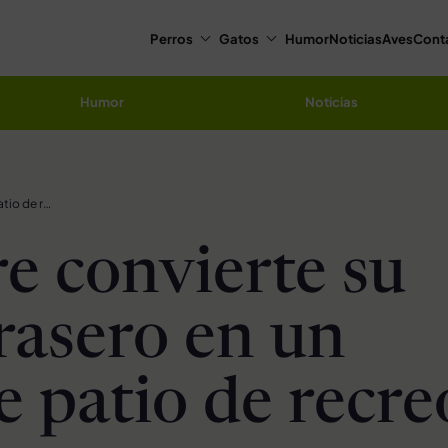
Perros
Gatos
Humor
Noticias
Aves
Cont
Humor
Noticias
Hombre convierte su patio trasero en un enorme patio de recreo para sus perros
 convierte su
trasero en un
 patio de recre