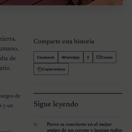
tierra.
Comparte esta historia
humano,
Facebook
WhatsApp
X
Correo
aba de
atio
Copiar enlace
juegos de
Sigue leyendo
es y un
Perro se convierte en el mejor
amigo de un coyote y juegan todos