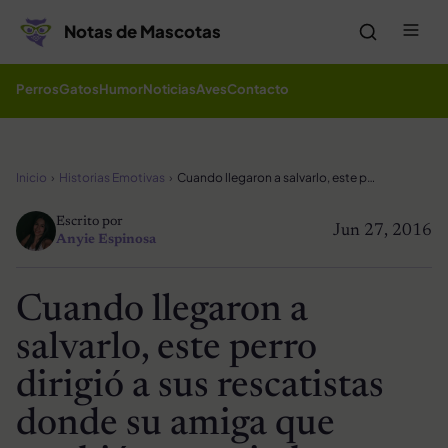
Saltar al contenido
Me
Notas de Mascotas
Perros
Gatos
Humor
Noticias
Aves
Contacto
Inicio
Historias Emotivas
Cuando llegaron a salvarlo, este perro dirigió a sus rescatistas donde su amiga que también necesitaba ayuda
Escrito por
Jun 27, 2016
Anyie Espinosa
Cuando llegaron a
salvarlo, este perro
dirigió a sus rescatistas
donde su amiga que