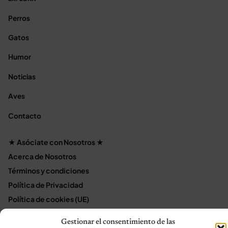
Perros
Gatos
Humor
Noticias
Aves
Contacto
★ Asóciate con Nosotros ★
Acerca de Nosotros
Términos y condiciones
Política de Privacidad
Política de cookies (UE)
Mapa del sitio
Gestionar el consentimiento de las
Contáctanos