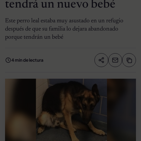
tendrá un nuevo bebé
Este perro leal estaba muy asustado en un refugio
después de que su familia lo dejara abandonado
porque tendrán un bebé
4 min de lectura
Compartir artíc
Copia
Compartir