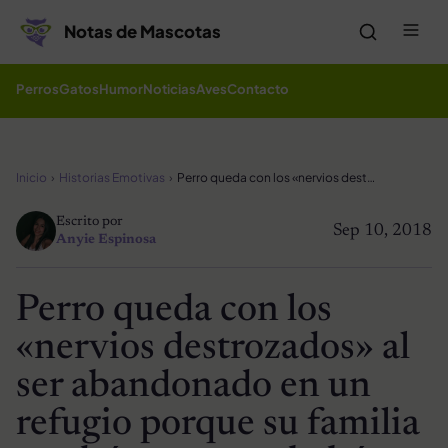
Saltar al contenido
Me
Notas de Mascotas
Perros
Gatos
Humor
Noticias
Aves
Contacto
Inicio
Historias Emotivas
Perro queda con los «nervios destrozados» al ser abandonado en un refugio porque su familia tendrá un nuevo bebé
Escrito por
Sep 10, 2018
Anyie Espinosa
Perro queda con los
«nervios destrozados» al
ser abandonado en un
refugio porque su familia