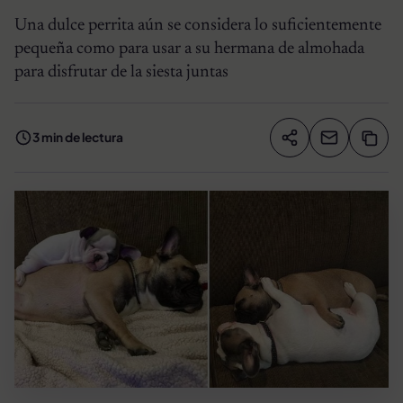
Una dulce perrita aún se considera lo suficientemente
pequeña como para usar a su hermana de almohada
para disfrutar de la siesta juntas
3 min de lectura
Compartir artíc
Copia
Compartir