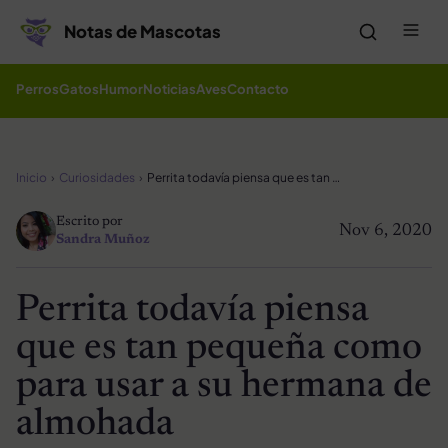
Saltar al contenido
Me
Notas de Mascotas
Perros
Gatos
Humor
Noticias
Aves
Contacto
Inicio
Curiosidades
Perrita todavía piensa que es tan pequeña como para usar a su hermana de almohada
Escrito por
Nov 6, 2020
Sandra Muñoz
Perrita todavía piensa
que es tan pequeña como
para usar a su hermana de
almohada