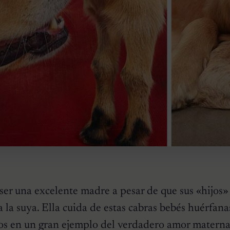
er una excelente madre a pesar de que sus «hijos»
 la suya. Ella cuida de estas cabras bebés huérfanas
s en un gran ejemplo del verdadero amor materna