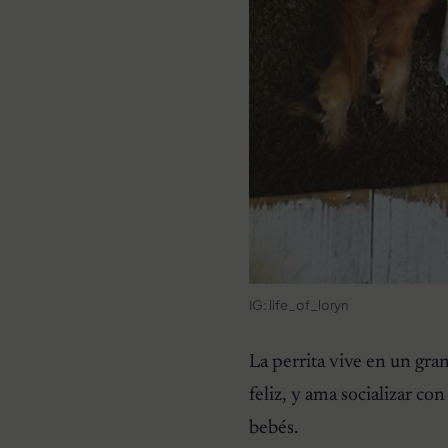
IG: life_of_loryn
La perrita vive en un gra
feliz, y ama socializar co
bebés.