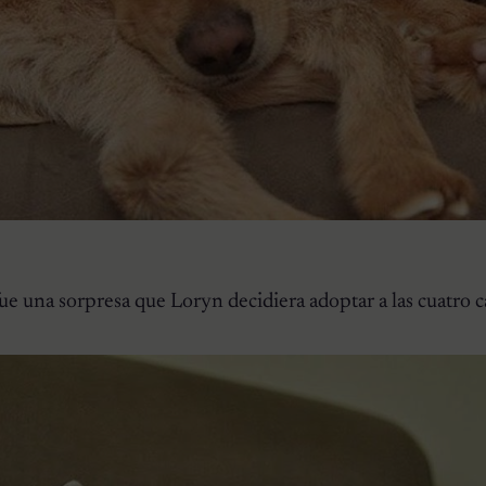
ue una sorpresa que Loryn decidiera adoptar a las cuatro ca