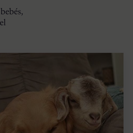
 bebés,
el