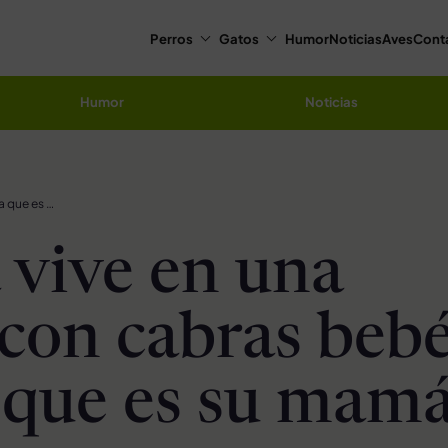
Perros
Gatos
Humor
Noticias
Aves
Cont
Humor
Noticias
Perrita vive en una granja con cabras bebés y piensa que es su mamá
a vive en una
 con cabras bebé
 que es su mam