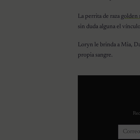
La perrita de raza
golden 
CURIOSIDADES
sin duda alguna el vínculo
Pareja se despierta y
encuentra a una perrita
desconocida acurrucada en
su cama
Loryn le brinda a Mia, Da
propia sangre.
Rec
Correo e