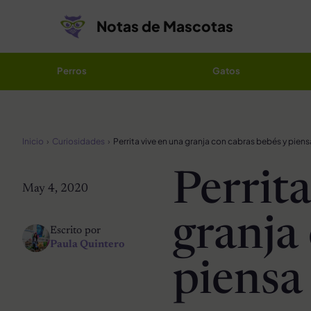
Saltar al contenido
Notas de Mascotas
Perros
Gatos
Inicio
Curiosidades
Perrit
May 4, 2020
granja
Escrito por
Paula Quintero
piensa