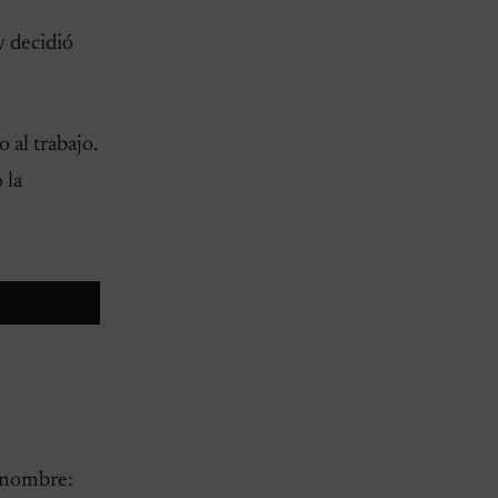
y decidió
 al trabajo.
 la
n nombre: