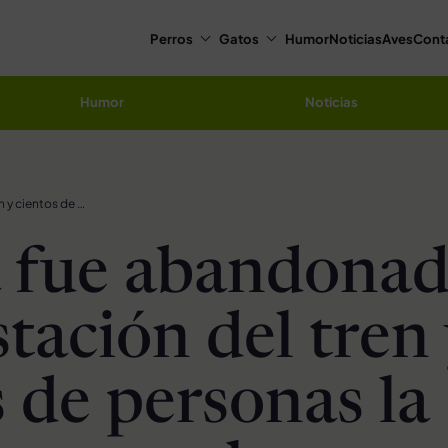
Perros
Gatos
Humor
Noticias
Aves
Cont
Humor
Noticias
Perrita fue abandonada en la estación del tren y cientos de personas la vieron, pero solo una hizo la diferencia
a fue abandona
stación del tren
s de personas la