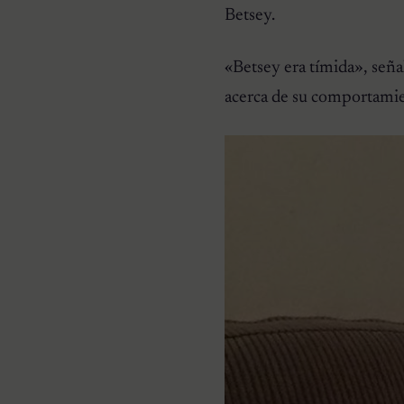
Betsey.
«Betsey era tímida»
, señ
acerca de su comportamien