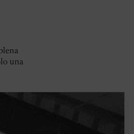
plena
ólo una