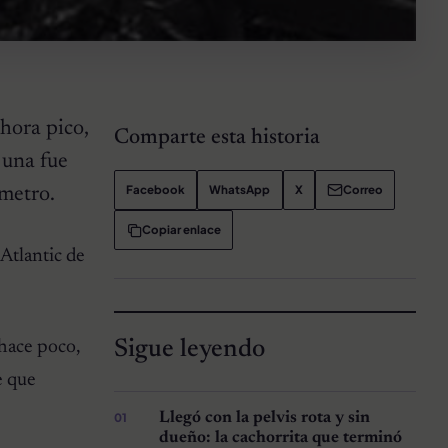
hora pico,
Comparte esta historia
 una fue
Facebook
WhatsApp
X
Correo
 metro.
Copiar enlace
Atlantic de
Sigue leyendo
 hace poco,
e que
Llegó con la pelvis rota y sin
dueño: la cachorrita que terminó