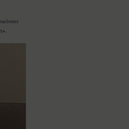
upaciones
an»
.