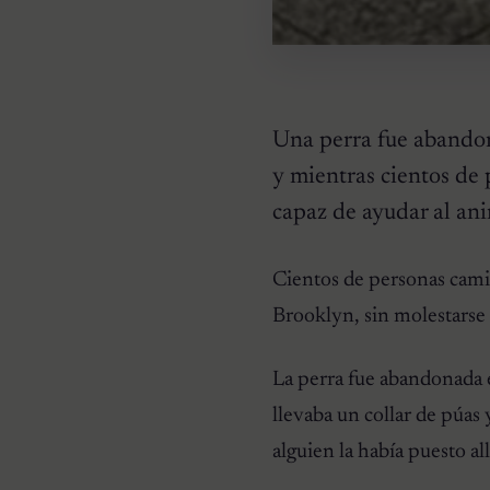
Una perra fue abandon
y mientras cientos de p
capaz de ayudar al ani
Cientos de personas cami
HISTORIAS EMOTIVAS
Brooklyn, sin molestarse 
Pesaba poco más de un
kilo y estaba en la lista de
eutanasia: la historia
La perra fue abandonada 
detrás de la cachorra que
nadie daba por salvable
llevaba un collar de púas 
alguien la había puesto al