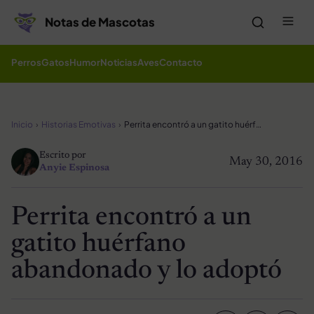
Saltar al contenido
Me
Notas de Mascotas
Perros
Gatos
Humor
Noticias
Aves
Contacto
Inicio
Historias Emotivas
Perrita encontró a un gatito huérfano abandonado y lo adoptó
Escrito por
May 30, 2016
Anyie Espinosa
Perrita encontró a un
gatito huérfano
abandonado y lo adoptó