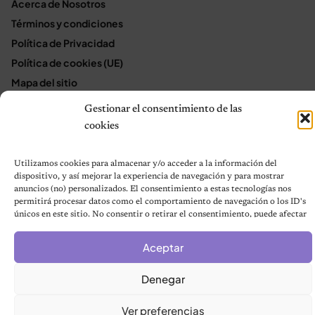
Acerca de Nosotros
Términos y condiciones
Política de Privacidad
Política de cookies (UE)
Mapa del sitio
Contáctanos
Gestionar el consentimiento de las
Terms and Conditions
cookies
Utilizamos cookies para almacenar y/o acceder a la información del
© 2026 Notas de Mascotas
dispositivo, y así mejorar la experiencia de navegación y para mostrar
anuncios (no) personalizados. El consentimiento a estas tecnologías nos
Política de privacidad
permitirá procesar datos como el comportamiento de navegación o los ID's
únicos en este sitio. No consentir o retirar el consentimiento, puede afectar
negativamente a ciertas características y funciones.
Aceptar
Denegar
Ver preferencias