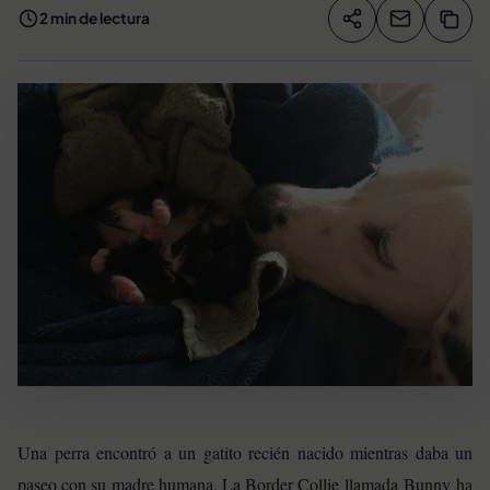
2 min de lectura
Compartir artíc
Copia
Compartir
Una perra encontró a un gatito recién nacido mientras daba un
paseo con su madre humana. La Border Collie llamada Bunny
ha