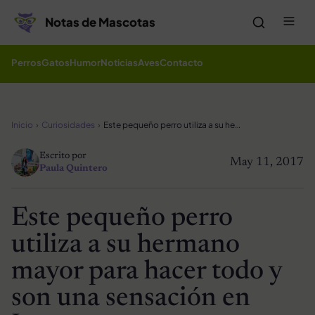
Saltar al contenido
Me
Notas de Mascotas
Perros
Gatos
Humor
Noticias
Aves
Contacto
Inicio
Curiosidades
Este pequeño perro utiliza a su hermano mayor para hacer todo y son una sensación en Internet
Escrito por
May 11, 2017
Paula Quintero
Este pequeño perro
utiliza a su hermano
mayor para hacer todo y
son una sensación en