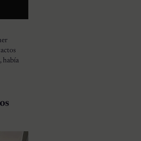
mer
tactos
, había
jos