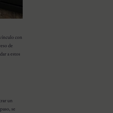
 vínculo con
ceso de
dar a estos
trar un
paso, se