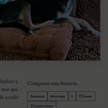
ndadora y
Comparte esta historia
, una que
Facebook
WhatsApp
X
Correo
le acudir
Copiar enlace