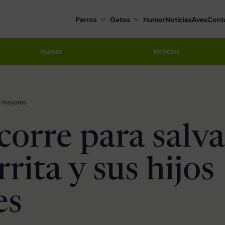
Perros
Gatos
Humor
Noticias
Aves
Cont
Humor
Noticias
os mayores
corre para salva
rita y sus hijos
es