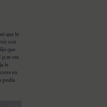
sí que le
rtir con
ijo que
5 p.m ese
a le
yores en
en podía