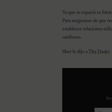
HISTORIAS EMOTIVAS
Ya que su espacio es limit
Pesaba poco más de un
kilo y estaba en la lista de
Para asegurarse de que re
eutanasia: la historia
detrás de la cachorra que
establecer relaciones sóli
nadie daba por salvable
cariñosos.
Sher le dijo a
The Dodo
:
Rec
Correo e