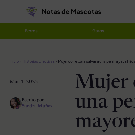
Saltar al contenido
Notas de Mascotas
Perros
Gatos
Inicio
Historias Emotivas
Mujer corre para salvar a una perrita y sus hij
Mujer 
Mar 4, 2023
una per
Escrito por
Sandra Muñoz
mayor