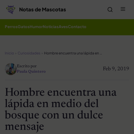
Saltar al contenido
Me
Notas de Mascotas
Perros
Gatos
Humor
Noticias
Aves
Contacto
Inicio
Curiosidades
Hombre encuentra una lápida en medio del bosque con un dulce mensaje
Escrito por
Feb 9, 2019
Paula Quintero
Hombre encuentra una
lápida en medio del
bosque con un dulce
mensaje