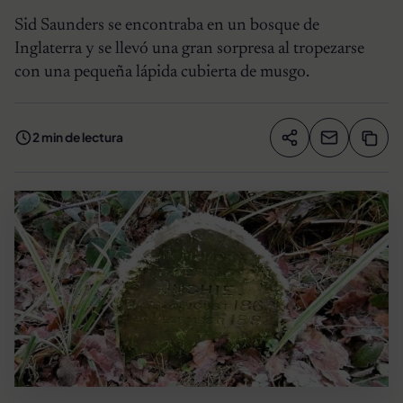
Sid Saunders se encontraba en un bosque de
Inglaterra y se llevó una gran sorpresa al tropezarse
con una pequeña lápida cubierta de musgo.
2 min de lectura
Compartir artíc
Copia
Compartir