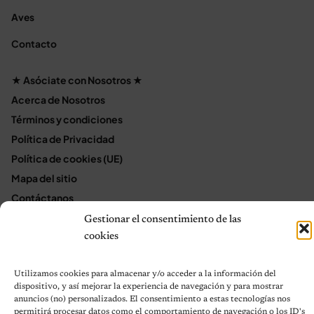
Aves
Contacto
★ Asóciate con Nosotros ★
Acerca de Nosotros
Términos y condiciones
Política de Privacidad
Política de cookies (UE)
Mapa del sitio
Contáctanos
Terms and Conditions
Gestionar el consentimiento de las
cookies
© 2026 Notas de Mascotas
Utilizamos cookies para almacenar y/o acceder a la información del
Política de privacidad
dispositivo, y así mejorar la experiencia de navegación y para mostrar
anuncios (no) personalizados. El consentimiento a estas tecnologías nos
permitirá procesar datos como el comportamiento de navegación o los ID's