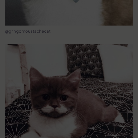
@gringomoustachecat