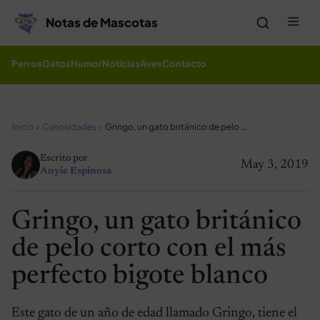
Saltar al contenido
Me
Notas de Mascotas
Perros
Gatos
Humor
Noticias
Aves
Contacto
Inicio
Curiosidades
Gringo, un gato británico de pelo corto con el más perfecto bigote blanco
Escrito por
May 3, 2019
Anyie Espinosa
Gringo, un gato británico
de pelo corto con el más
perfecto bigote blanco
Este gato de un año de edad llamado Gringo, tiene el