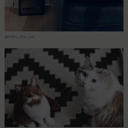
@milko_the_cat