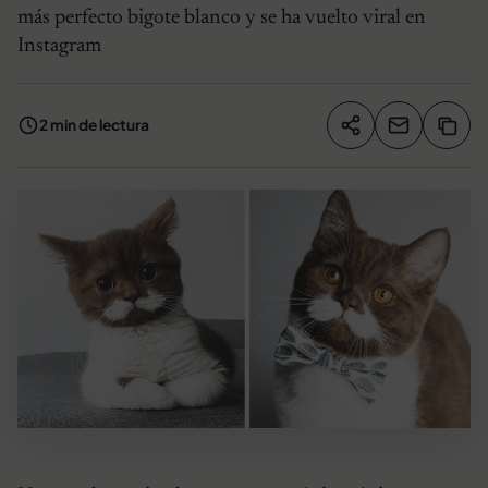
más perfecto bigote blanco y se ha vuelto viral en
Instagram
2 min de lectura
Compartir artíc
Copia
Compartir