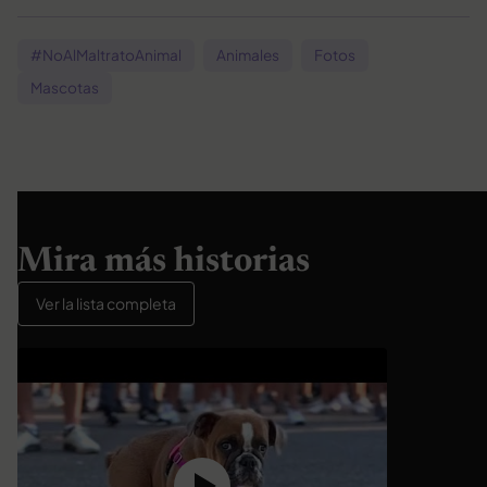
#NoAlMaltratoAnimal
Animales
Fotos
Mascotas
Mira más historias
Ver la lista completa