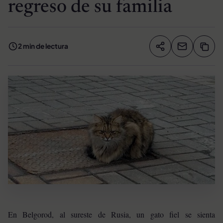
regreso de su familia
2 min de lectura
Compartir artíc
Copia
Compartir
En Belgorod, al sureste de Rusia, un gato fiel se sienta