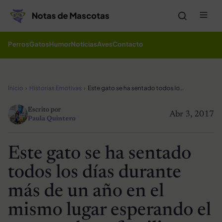
Saltar al contenido
Me
Notas de Mascotas
Perros
Gatos
Humor
Noticias
Aves
Contacto
Inicio
Historias Emotivas
Este gato se ha sentado todos los días durante más de un año en el mismo lugar esperando el regreso de su familia
Escrito por
Abr 3, 2017
Paula Quintero
Este gato se ha sentado
todos los días durante
más de un año en el
mismo lugar esperando el