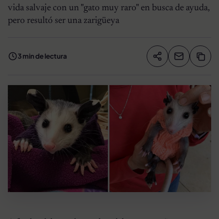
vida salvaje con un "gato muy raro" en busca de ayuda,
pero resultó ser una zarigüeya
3 min de lectura
Compartir artíc
Copia
Compartir