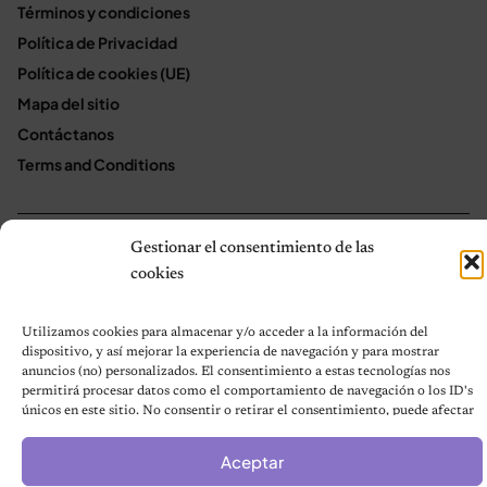
Términos y condiciones
Política de Privacidad
Política de cookies (UE)
Mapa del sitio
Contáctanos
Terms and Conditions
Gestionar el consentimiento de las
© 2026 Notas de Mascotas
Política de privacidad
cookies
Utilizamos cookies para almacenar y/o acceder a la información del
dispositivo, y así mejorar la experiencia de navegación y para mostrar
anuncios (no) personalizados. El consentimiento a estas tecnologías nos
permitirá procesar datos como el comportamiento de navegación o los ID's
únicos en este sitio. No consentir o retirar el consentimiento, puede afectar
negativamente a ciertas características y funciones.
Aceptar