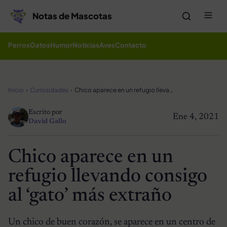
Saltar al contenido
Me
Notas de Mascotas
Perros
Gatos
Humor
Noticias
Aves
Contacto
Inicio
Curiosidades
Chico aparece en un refugio llevando consigo al ‘gato’ más extraño
Escrito por
Ene 4, 2021
David Gallo
Chico aparece en un
refugio llevando consigo
al ‘gato’ más extraño
Un chico de buen corazón, se aparece en un centro de