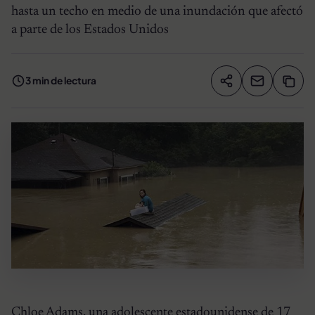
hasta un techo en medio de una inundación que afectó
a parte de los Estados Unidos
3 min de lectura
Compartir artíc
Copia
Compartir
Chloe Adams, una adolescente estadounidense de 17