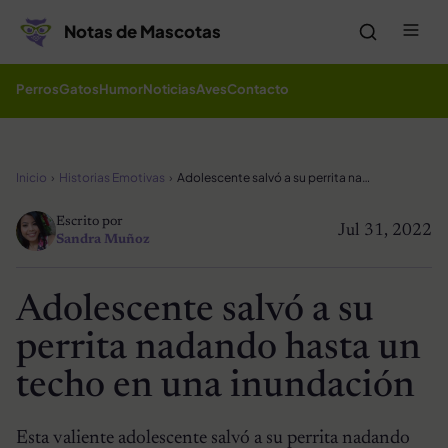
Saltar al contenido
Me
Notas de Mascotas
Perros
Gatos
Humor
Noticias
Aves
Contacto
Inicio
Historias Emotivas
Adolescente salvó a su perrita nadando hasta un techo en una inundación
Escrito por
Jul 31, 2022
Sandra Muñoz
Adolescente salvó a su
perrita nadando hasta un
techo en una inundación
Esta valiente adolescente salvó a su perrita nadando