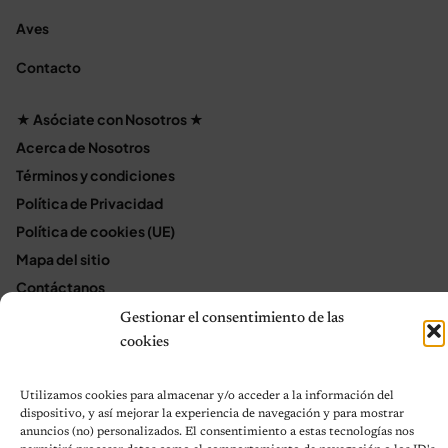
Aves
Contacto
★ Asóciate con Nosotros ★
Acerca de Nosotros
Términos y condiciones
Política de Privacidad
Política de cookies (UE)
Mapa del sitio
Contáctanos
Terms and Conditions
Gestionar el consentimiento de las
cookies
© 2026 Notas de Mascotas
Utilizamos cookies para almacenar y/o acceder a la información del
Política de privacidad
dispositivo, y así mejorar la experiencia de navegación y para mostrar
anuncios (no) personalizados. El consentimiento a estas tecnologías nos